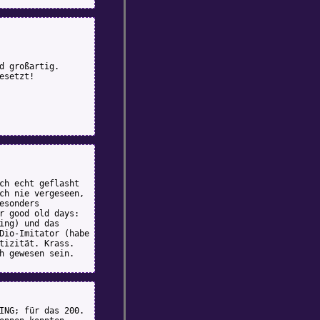
d großartig.
esetzt!
ch echt geflasht
ch nie vergeseen,
esonders
r good old days:
ing) und das
Dio-Imitator (habe
tizität. Krass.
h gewesen sein.
ING; für das 200.