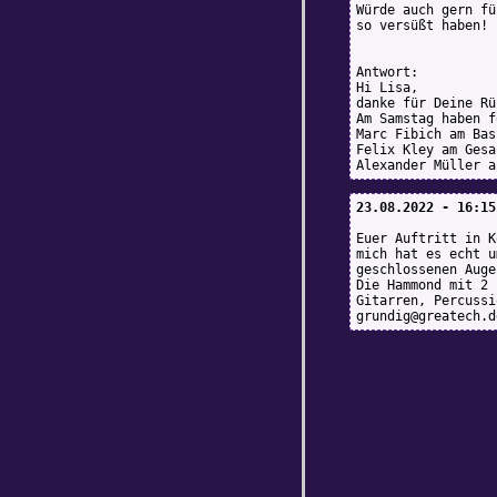
Würde auch gern fü
so versüßt haben!
Antwort:
Hi Lisa,
danke für Deine Rü
Am Samstag haben f
Marc Fibich am Bas
Felix Kley am Gesa
Alexander Müller a
23.08.2022 - 16:15
Euer Auftritt in K
mich hat es echt u
geschlossenen Auge
Die Hammond mit 2 
Gitarren, Percussi
grundig@greatech.d