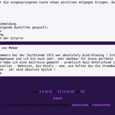
r die eingesprungenen Leute etwas positives entgegen bringen, da
ckmeldung.
olgende Aushilfen gespielt:
s
ng
n der Gitarre
von
Peter
ommern bei der Zeitblende 1972 war absolutely mind-blowing ! Ich
mgehauen und ich bin euch sehr, sehr dankbar für diese perfekte 
n habe ich eine Zeitreise gemacht - praktisch kein Unterschied z
Leslies - Wahnsinn, die Vocals - wow, wie halten das die Stimmbä
on - ihr seid absolute Spitze !
e
Seite:
1
-
9
10
11
12
13
14
15
16
von
63
Admin
© 2018 Purple Rising, alle Rechte vorbehalten •
Impressum
&
Datenschutz