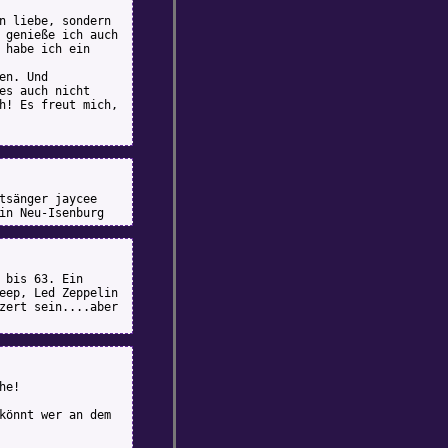
n liebe, sondern
 genieße ich auch
 habe ich ein
en. Und
es auch nicht
h! Es freut mich,
tsänger jaycee
in Neu-Isenburg
 bis 63. Ein
eep, Led Zeppelin
zert sein....aber
he!
könnt wer an dem