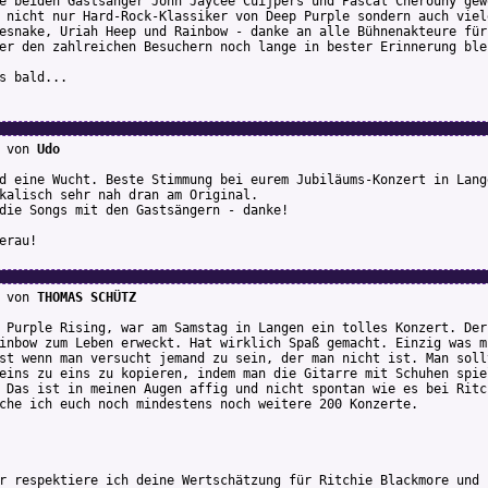
e beiden Gastsänger John Jaycee Cuijpers und Pascal Cherouny gew
 nicht nur Hard-Rock-Klassiker von Deep Purple sondern auch viel
esnake, Uriah Heep und Rainbow - danke an alle Bühnenakteure für
er den zahlreichen Besuchern noch lange in bester Erinnerung ble
s bald...
von
Udo
d eine Wucht. Beste Stimmung bei eurem Jubiläums-Konzert in Lang
kalisch sehr nah dran am Original.
die Songs mit den Gastsängern - danke!
erau!
von
THOMAS SCHÜTZ
 Purple Rising, war am Samstag in Langen ein tolles Konzert. Der
inbow zum Leben erweckt. Hat wirklich Spaß gemacht. Einzig was m
st wenn man versucht jemand zu sein, der man nicht ist. Man soll
eins zu eins zu kopieren, indem man die Gitarre mit Schuhen spie
 Das ist in meinen Augen affig und nicht spontan wie es bei Ritc
che ich euch noch mindestens noch weitere 200 Konzerte.
r respektiere ich deine Wertschätzung für Ritchie Blackmore und 