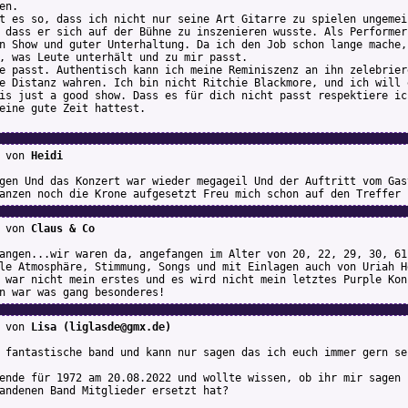
en.
t es so, dass ich nicht nur seine Art Gitarre zu spielen ungemei
 dass er sich auf der Bühne zu inszenieren wusste. Als Performer
n Show und guter Unterhaltung. Da ich den Job schon lange mache,
, was Leute unterhält und zu mir passt.
e passt. Authentisch kann ich meine Reminiszenz an ihn zelebrier
e Distanz wahren. Ich bin nicht Ritchie Blackmore, und ich will 
is just a good show. Dass es für dich nicht passt respektiere ic
eine gute Zeit hattest.
von
Heidi
gen Und das Konzert war wieder megageil Und der Auftritt vom Gas
anzen noch die Krone aufgesetzt Freu mich schon auf den Treffer 
von
Claus & Co
angen...wir waren da, angefangen im Alter von 20, 22, 29, 30, 61
le Atmosphäre, Stimmung, Songs und mit Einlagen auch von Uriah H
 war nicht mein erstes und es wird nicht mein letztes Purple Kon
n war was gang besonderes!
von
Lisa (liglasde@gmx.de)
 fantastische band und kann nur sagen das ich euch immer gern se
ende für 1972 am 20.08.2022 und wollte wissen, ob ihr mir sagen 
andenen Band Mitglieder ersetzt hat?