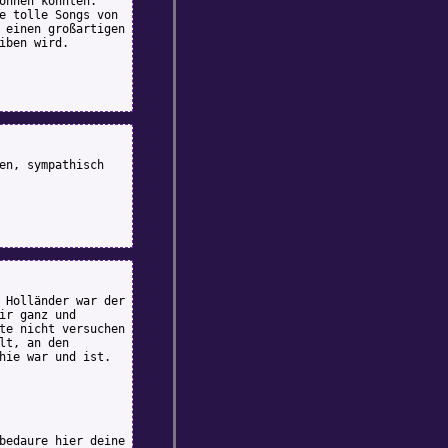
onnen konnten.
e tolle Songs von
 einen großartigen
iben wird.
en, sympathisch
 Holländer war der
ir ganz und
te nicht versuchen
lt, an den
hie war und ist.
bedaure hier deine