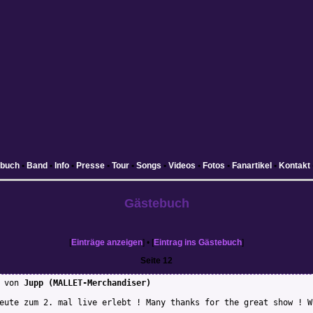
ebuch
•
Band
•
Info
•
Presse
•
Tour
•
Songs
•
Videos
•
Fotos
•
Fanartikel
•
Kontakt
Gästebuch
[
Einträge anzeigen
] • [
Eintrag ins Gästebuch
]
Seite 12
von
Jupp (MALLET-Merchandiser)
eute zum 2. mal live erlebt ! Many thanks for the great show ! W