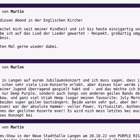
von
Martin
diosen Abend in der Englischen Kirche!
eitet mich seit meiner Kindheit und ist bis heute einzigartig un
be ich auf das Lied der Lieder gewartet - Respekt, großartig umg
bnis.
ten Mal gerne wieder dabei.
von
Marlon
 in Langen auf eurem Jubiläumskonzert und ich muss sagen, dass i
 schon sehr viele Live-Konzerte erlebt, aber dieses hier werde i
einer Jugend überragend gespielt habt und - und das möchte ich b
 nur Deep Purple, sondern auch Songs von anderen geilen Bands de
bow, und ganz viel Uriah Heep (sogar meinen favourite: July Morn
beiden super geilen Gastsängern. Beide waren sehr gut, aber der 
ssen) war der absolute Hammer- voller Power, Virtuosität, Authen
nes der geilsten Kozerte ever! Es wird nich mein letztes bei euc
ses Konzept bei
von
Martin
ms-Show in der Neue Stadthalle Langen am 28.10.22 von PURPLE RIS