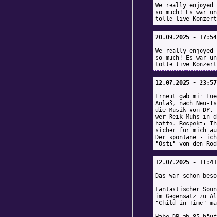
We really enjoyed 
so much! Es war un
tolle live Konzert
20.09.2025 - 17:54
We really enjoyed 
so much! Es war un
tolle live Konzert
12.07.2025 - 23:57
Erneut gab mir Eue
Anlaß, nach Neu-Is
die Musik von DP, 
wer Reik Muhs in d
hatte. Respekt: Ih
sicher für mich au
Der spontane - ich
"Osti" von den Rod
12.07.2025 - 11:41
Das war schon beso
Fantastischer Soun
im Gegensatz zu Al
"Child in Time" ma
Habe DP ab 85 häuf