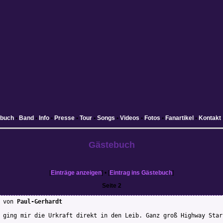
ebuch
•
Band
•
Info
•
Presse
•
Tour
•
Songs
•
Videos
•
Fotos
•
Fanartikel
•
Kontakt
Gästebuch
[
Einträge anzeigen
] • [
Eintrag ins Gästebuch
]
Seite 2
von
Paul-Gerhardt
 ging mir die Urkraft direkt in den Leib. Ganz groß Highway Star