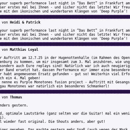
your superb performance last night in “Das Bett” in Frankfurt am
ser erstes mal bei Ihnen - und sicher nicht das letzte! Wir freu
e mit den ikonischen und wunderbaren Klängen von ‘Deep Purple’!
von
Heidi & Patrick
your superb performance last night in “Das Bett” in Frankfurt am
ser erstes mal bei Ihnen - und sicher nicht das letzte! Wir freu
e mit den ikonischen und wunderbaren Klängen von ‘Deep Purple’!
von
Matthias Loyal
r Auftritt am 12.7.25 in der Hugenottenhalle (im Rahmen des Open
enburg zu kommen, um mir insgesamt zum 3. Mal anzuhören, wie ung
sondern auch Eure replays sind! Natürlich war ich auch neugierig
er Band ersetzt hat, dassen Performance mir immer eine besondere
r habt angemesenen Ersatz gefunden - gut so! Weiterhin viel Erfo
ch ein 4. Mal geben!
 nenne es Purple Monotones fusion project - Auftritt mit Gesangs
gau Monotones war natürlich ein besonderes Schmankerl!
von
Thomas
nders gestern.
d, optimale Lautstärke (ganz selten war die Guitar! mal ein weni
i).
l wieder fast original. Die Shouts anders, aber gut!
iger gesehen. Das machte gestern mehr Spaß (auch wegen der Mark 