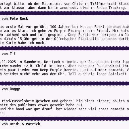
erlegt bitte, ob der Mittelteil von Child in Ti814me nicht klass
k war klasse, aber dann bitte anderswo, etwa in Space Trucking.
von
Pete Rock
as erste Mal vor gefühlt 100 Jahren bei Hessen Rockt gesehen hab
e war es klar, ich gehe zu Purple Rising in die Piesel. Mir hats
hr authentisch und toll gespielt. Deep Purple war übrigens im Ja
s damals 15jähriger in der Offenbacher Stadthalle besuchen durft
ie Karte habe ich noch.
von
Til
.11.2025 in Mannheim. Der Look stimmte, der Sound auch (sehr lau
rcheinander (z.B. Child in time). Aber nach der Pause wurdet ihr
ein paar Lieder von Deep Purple kannte, Lust auf mehr gemacht. V
h seitdem nicht mehr aus dem Ohr. Toll auch die lange Spielzeit 
von
Roggy
 rind/rüsselsheim gesehen und gehört. bin nicht sicher, ob ich m
nitt des publikums etwas gesenkt habe :-)
und die band war gut drauf. hat wieder sehr viel spass gemacht m
!!
von
Heidi & Patrick