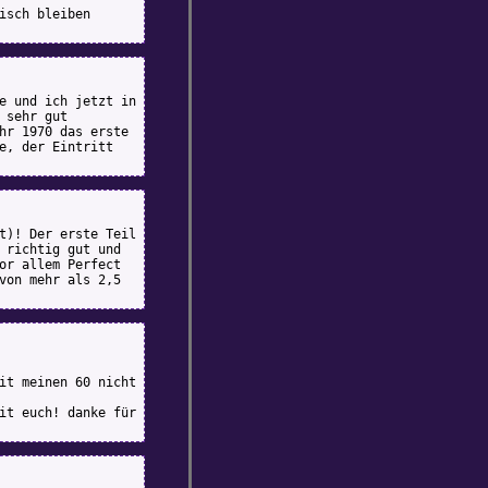
isch bleiben
e und ich jetzt in
 sehr gut
hr 1970 das erste
e, der Eintritt
t)! Der erste Teil
 richtig gut und
or allem Perfect
von mehr als 2,5
it meinen 60 nicht
it euch! danke für