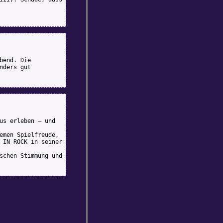
bend. Die
nders gut
us erleben – und
emen Spielfreude,
 IN ROCK in seiner
schen Stimmung und