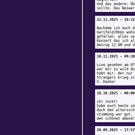
Und das andere: Üb
sollte. Das Beiwer
22.11.2025 - 10:32
Nachdem ich euch d
Gersfeld/Rhön wohn
gefallen, alles se
Konzert das ich al
betrug 12 DM und d
10.11.2025 - 09:38
Live gesehen am 07
war mir zu wild du
habt mir, der nur 
Strangers krieg ic
h. Danke!
18.10.2025 - 00:00
ihr rockt!
habe euch heute im
doch den alterssch
stimmung war gut, 
den schönen abend!
20.09.2025 - 17:57