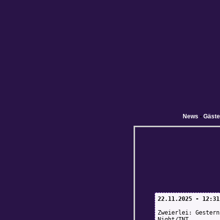
News
•
Gäst
22.11.2025 - 12:31
Zweierlei: Gestern
Night/TNT.