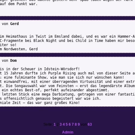
auf dem Punkt war.
von
Gerd
im Heimathaus in Twist im Emsland dabei, und es war ein Hammer-A
C-Fragmente bei Black Night und bei Child in Time haben mir beso
iter so!
m Nordwesten, Gerd
von
Dom
is in der Scheuer in Idstein-Wörsdorf!
t 15 Jahren durfte ich Purple Rising auch mal von dieser Seite a
: eine fulminante Show, wie man sie sich nur wünschen kann!
t einwandfrei, mit einer überragenden Virtuosität und einer extr
t. Die Songauswahl war vom Feinsten – erst das legendärste Album
 ein echtes Best-of, perfekt aufeinander abgestimmt.
 letzten Stück eine mega Darbietung, getragen von einer fantasti
s offensichtlich genauso begeistert war wie ich.
niale Zeit – das war ganz großes Kino!
Seite:
1
2
3
4
5
6
7
8
9
von
63
Admin